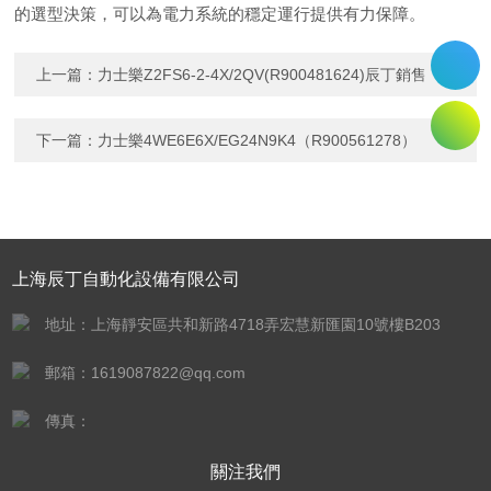
的選型決策，可以為電力系統的穩定運行提供有力保障。
上一篇：
力士樂Z2FS6-2-4X/2QV(R900481624)辰丁銷售
下一篇：
力士樂4WE6E6X/EG24N9K4（R900561278）
上海辰丁自動化設備有限公司
地址：上海靜安區共和新路4718弄宏慧新匯園10號樓B203
郵箱：1619087822@qq.com
傳真：
關注我們